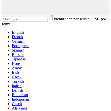
Premu enen por serĉi aŭ ESC por
fermi
English
French
German
Portuguese
Spanish
Russian
Japanese
Korean
Arabic
Irish
Greek
Turkish
Italian
Danish
Romanian
Indonesian
Czech
Afrikaans