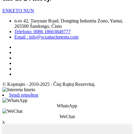
ENKETO NUN
n-ro 42, Taoyuan Road, Dongting Industria Zono, Yantai,
265500 Ŝandongo, Ĉinio
Telefono: 0086 18663849777
Email : info@wxattachments.com
© Kopirajto - 2010-2025 : Ĉiuj Rajtoj Rezervitaj.
Sendi retpoŝton
WhatsApp
WeChat
x