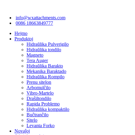
info@wxattachments.com
0086 18663849777
Hejmo
Produktoj
Hidraŭlika Pulverigilo
Hidraŭlika tondilo
Magneto
Tera Auger
Hidraŭlika Barakto
Mekanika Baraktado
Hidraŭlika Rompilo
Prenu sitelon
Arbomulĉilo
Vibro-Martelo
Draŝiltondilo
Rapida Problemo
Hidraŭlika kompaktilo
Buĉtranĉilo
Sitelo
Levanta Forko
Novaĵoj