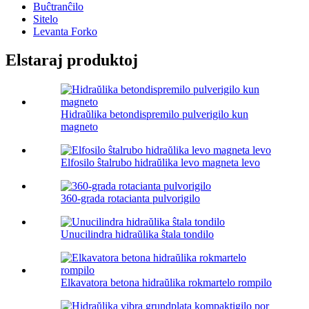
Buĉtranĉilo
Sitelo
Levanta Forko
Elstaraj produktoj
Hidraŭlika betondispremilo pulverigilo kun
magneto
Elfosilo ŝtalrubo hidraŭlika levo magneta levo
360-grada rotacianta pulvorigilo
Unucilindra hidraŭlika ŝtala tondilo
Elkavatora betona hidraŭlika rokmartelo rompilo