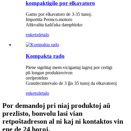
kompaktigilo por elkavatoro
Gamo por elkavatoro de 3-35 tunoj.
Importita Permco-motoro
Altkvalita kaŭĉuka dampbloko
enketo
detalo
Kompakta rado
Plene sigelitaj mem-vicigantaj lagroj por certigi
pli longan produktovivon
orelprotekto
Grandecintervalo de 3 ĝis 35 tunoj da elkavatoroj
enketo
detalo
Por demandoj pri niaj produktoj aŭ
prezlisto, bonvolu lasi vian
retpoŝtadreson al ni kaj ni kontaktos vin
ene de 24 horoj.