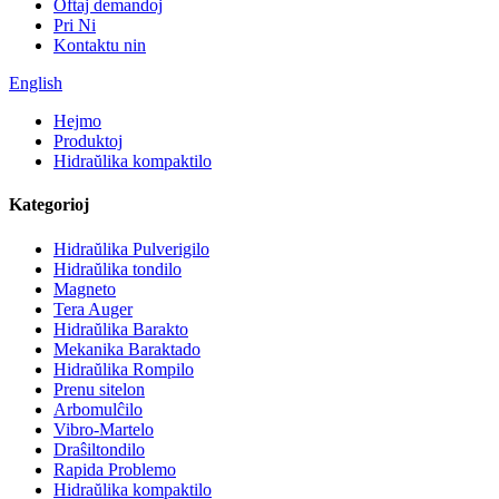
Oftaj demandoj
Pri Ni
Kontaktu nin
English
Hejmo
Produktoj
Hidraŭlika kompaktilo
Kategorioj
Hidraŭlika Pulverigilo
Hidraŭlika tondilo
Magneto
Tera Auger
Hidraŭlika Barakto
Mekanika Baraktado
Hidraŭlika Rompilo
Prenu sitelon
Arbomulĉilo
Vibro-Martelo
Draŝiltondilo
Rapida Problemo
Hidraŭlika kompaktilo