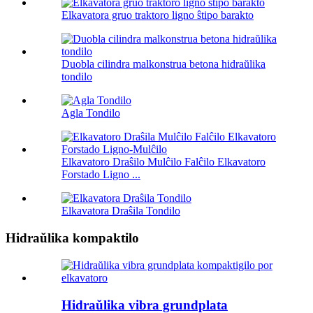
Elkavatora gruo traktoro ligno ŝtipo barakto
Duobla cilindra malkonstrua betona hidraŭlika
tondilo
Agla Tondilo
Elkavatoro Draŝilo Mulĉilo Falĉilo Elkavatoro
Forstado Ligno ...
Elkavatora Draŝila Tondilo
Hidraŭlika kompaktilo
Hidraŭlika vibra grundplata